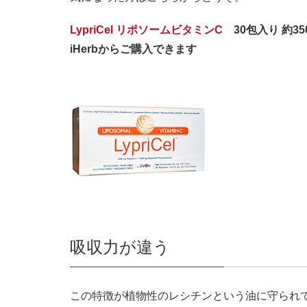
LypriCel
リポソームビタミン
C
30
包入り 約35
iHerbからご購入できます
吸収力が違う
この特徴が植物性のレシチンという油に守られ