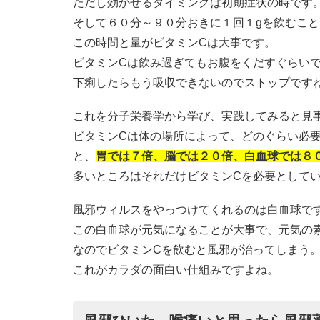
ただし効かせるタイミングは初期症状の時です
そして６０分～９０分おきに１回１gを飲むこと
この時間と量がビタミンCは大事です。
ビタミンCは飲み過ぎてもお腹をくだすぐらい
下痢したらもう吸収できないのでストップです
これを分子栄養学から学び、実践してみると見
ビタミンCは体の場所によって、どのぐらい必
と、
胃では７倍、脳では２０倍、白血球では８
多いところはそれだけビタミンCを必要として
風邪ウィルスをやっつけてくれるのは白血球で
この白血球が元気になることが大事で、元気の
なのでビタミンCを飲むと風邪が治ってしまう
これがカラダの面白い仕組みですよね。