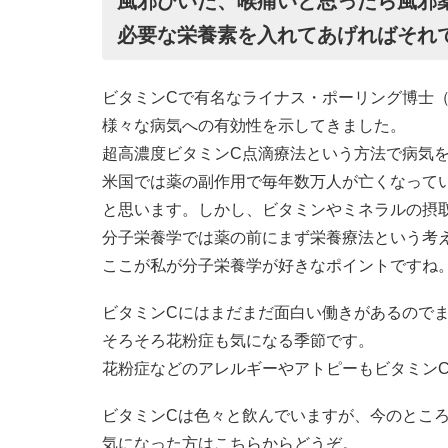
風邪ひいた、喉痛いと思ったら風邪
必要な栄養素を入れてあげればそれ
ビタミンCで有名なライナス・ポーリング博士
様々な病気への有効性を示してきました。
超高濃度ビタミンC点滴療法という方法で病気
米国では薬の副作用で毎年数万人が亡くなって
と思います。しかし、ビタミンやミネラルの摂
分子栄養学では薬の前にまず栄養療法という考
ここが私が分子栄養学が好きなポイントですね
ビタミンCにはまだまだ面白い働きがあるので
そろそろ花粉症も気になる季節です。
花粉症などのアレルギーやアトピーもビタミン
ビタミンCは色々と飲んでいますが、今のとこ
気になった方はこちらからどうぞ。