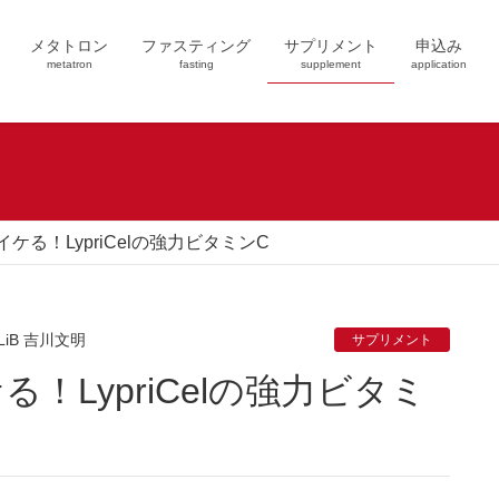
メタトロン
ファスティング
サプリメント
申込み
metatron
fasting
supplement
application
ケる！LypriCelの強力ビタミンC
LiB 吉川文明
サプリメント