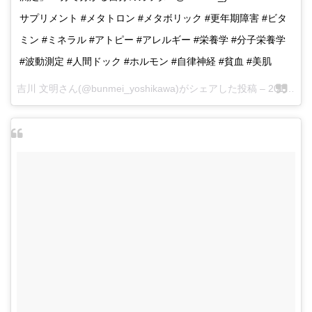
サプリメント #メタトロン #メタボリック #更年期障害 #ビタ
ミン #ミネラル #アトピー #アレルギー #栄養学 #分子栄養学
#波動測定 #人間ドック #ホルモン #自律神経 #貧血 #美肌
吉川 文明さん(@bunmei_yoshikawa)がシェアした投稿 –
2017 5月 27 5:18午後 PDT