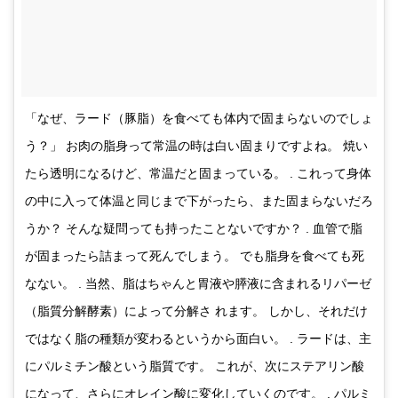
「なぜ、ラード（豚脂）を食べても体内で固まらないのでしょ
う？」 お肉の脂身って常温の時は白い固まりですよね。 焼い
たら透明になるけど、常温だと固まっている。 . これって身体
の中に入って体温と同じまで下がったら、また固まらないだろ
うか？ そんな疑問っても持ったことないですか？ . 血管で脂
が固まったら詰まって死んでしまう。 でも脂身を食べても死
なない。 . 当然、脂はちゃんと胃液や膵液に含まれるリパーゼ
（脂質分解酵素）によって分解さ れます。 しかし、それだけ
ではなく脂の種類が変わるというから面白い。 . ラードは、主
にパルミチン酸という脂質です。 これが、次にステアリン酸
になって、さらにオレイン酸に変化していくのです。 . パルミ