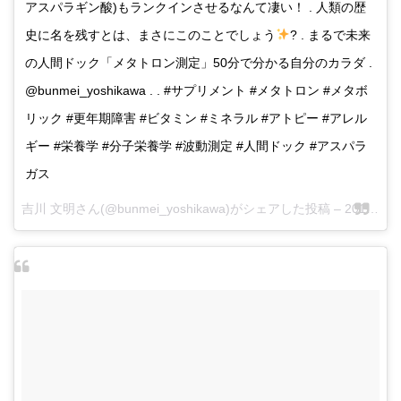
アスパラギン酸)もランクインさせるなんて凄い！ . 人類の歴
史に名を残すとは、まさにこのことでしょう
? . まるで未来
の人間ドック「メタトロン測定」50分で分かる自分のカラダ .
@bunmei_yoshikawa . . #サプリメント #メタトロン #メタボ
リック #更年期障害 #ビタミン #ミネラル #アトピー #アレル
ギー #栄養学 #分子栄養学 #波動測定 #人間ドック #アスパラ
ガス
吉川 文明さん(@bunmei_yoshikawa)がシェアした投稿 –
2017 5月 18 3:18午後 PDT