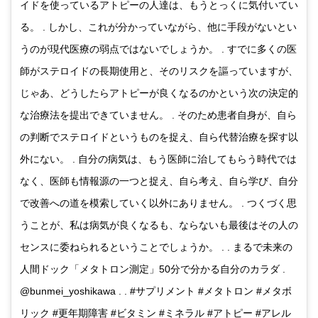
イドを使っているアトピーの人達は、もうとっくに気付いてい
る。 . しかし、これが分かっていながら、他に手段がないとい
うのが現代医療の弱点ではないでしょうか。 . すでに多くの医
師がステロイドの長期使用と、そのリスクを謳っていますが、
じゃあ、どうしたらアトピーが良くなるのかという次の決定的
な治療法を提出できていません。 . そのため患者自身が、自ら
の判断でステロイドというものを捉え、自ら代替治療を探す以
外にない。 . 自分の病気は、もう医師に治してもらう時代では
なく、医師も情報源の一つと捉え、自ら考え、自ら学び、自分
で改善への道を模索していく以外にありません。 . つくづく思
うことが、私は病気が良くなるも、ならないも最後はその人の
センスに委ねられるということでしょうか。 . . まるで未来の
人間ドック「メタトロン測定」50分で分かる自分のカラダ .
@bunmei_yoshikawa . . #サプリメント #メタトロン #メタボ
リック #更年期障害 #ビタミン #ミネラル #アトピー #アレル