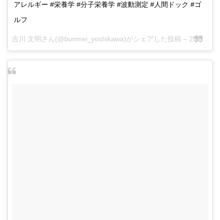
アレルギー #栄養学 #分子栄養学 #波動測定 #人間ドック #ゴ
ルフ
吉川 文明さん(@bunmei_yoshikawa)がシェアした投稿 –
2017 5月 20 4:15午後 PDT