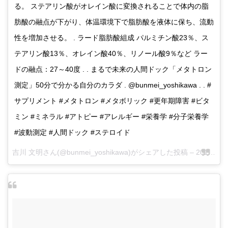
る。 ステアリン酸がオレイン酸に変換されることで体内の脂
肪酸の融点が下がり、体温環境下で脂肪酸を液体に保ち、流動
性を増加させる。 . ラード脂肪酸組成 パルミチン酸23％、ス
テアリン酸13％、オレイン酸40％、リノール酸9％など ラー
ドの融点：27～40度 . . まるで未来の人間ドック「メタトロン
測定」50分で分かる自分のカラダ . @bunmei_yoshikawa . . #
サプリメント #メタトロン #メタボリック #更年期障害 #ビタ
ミン #ミネラル #アトピー #アレルギー #栄養学 #分子栄養学
#波動測定 #人間ドック #ステロイド
吉川 文明さん(@bunmei_yoshikawa)がシェアした投稿 –
2017 5月 24 2:31午前 PDT