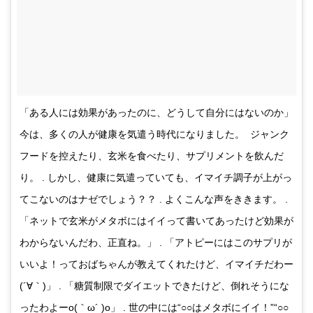
「ある人には効果があったのに、どうして自分にはないのか」
今は、多くの人が健康を気遣う時代になりました。 ジャンク
フードを控えたり、玄米を食べたり、サプリメントを飲んだ
り。 . しかし、健康に気遣っていても、イマイチ調子が上がっ
てこないのはナゼでしょう？？ . よくこんな声をききます。 .
「ネットで玄米がメタボにはイイって書いてあったけど効果が
わからないんだわ、正直ね。」 . 「アトピーにはこのサプリが
いいよ！っておばちゃんが教えてくれたけど、イマイチだわー
(´∀｀)」 . 「糖質制限でダイエットできたけど、倒れそうにな
ったわよーo(｀ω´ )o」 . 世の中には“○○はメタボにイイ！”“○○