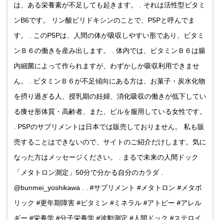
は、ある栄養素が不足しても起きます。 . それは活性型ビタミ
ンB6です。 リン酸ビリドキシンのことで、P5Pと呼んでま
す。 . このP5Pは、人間の体が吸収しやすい形であり、ビタミ
ンＢ６の働きを産み出します。 . 体内では、ビタミンＢ６は腸
内細菌によって作られますが、わずかしか吸収利用できませ
ん。 . ビタミンＢ６が不足傾向にある方は、お菓子・炭水化物
を摂り過ぎる人、授乳期の妊婦、消化吸収の働きが低下してい
る痩せ形体質・高齢者、また、ピルを服用している女性です。
. P5Pのサプリメントは日本では販売しておりません。 私も販
売することはできないので、サイトのご紹介だけします。気に
なった方はメッセージください。 . まるで未来の人間ドック
「メタトロン測定」50分で分かる自分のカラダ .
@bunmei_yoshikawa . . #サプリメント #メタトロン #メタボ
リック #更年期障害 #ビタミン #ミネラル #アトピー #アレル
ギー #栄養学 #分子栄養学 #波動測定 #人間ドック #ステロイ