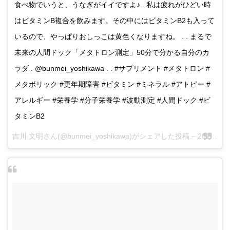
食べ物でいうと、うなぎがイイですよ♪ . 私は疲れがひどい時
はビタミンB複合を飲みます。その中にはビタミンB2も入って
いるので、やっぱりおしっこは黄色くなりますね。 . . まるで
未来の人間ドック「メタトロン測定」50分で分かる自分のカ
ラダ . @bunmei_yoshikawa . . #サプリメント #メタトロン #
メタボリック #更年期障害 #ビタミン #ミネラル #アトピー #
アレルギー #栄養学 #分子栄養学 #波動測定 #人間ドック #ビ
タミンB2
吉川 文明さん(@bunmei_yoshikawa)がシェアした投稿 –
2017 5月 19 4:27午後 PDT