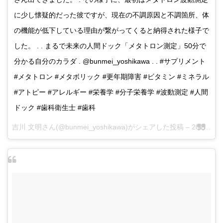
に少し懐疑的だった彼ですが、現在の不調原因と不調箇所、体
の機能が低下している理由が繋がってくると納得された様子で
した。 . . まるで未来の人間ドック「メタトロン測定」50分で
分かる自分のカラダ . @bunmei_yoshikawa . . #サプリメント
#メタトロン #メタボリック #更年期障害 #ビタミン #ミネラル
#アトピー #アレルギー #栄養学 #分子栄養学 #波動測定 #人間
ドック #歯科衛生士 #歯科
吉川 文明さん(@bunmei_yoshikawa)がシェアした投稿 –
2017 6月 15 4:03午後 PDT