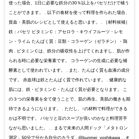
使った場合、1日に必要な鉄分の30％以上をパセリだけで補う
ことができます。 . 以下の食材を使って料理を作られた場合、
貧血・美肌のレシピとして使えると思います。 . ［材料候補］
鉄：パセリ ビタミンＣ：アセロラ・キウイフルーツ・レモ
ン・ライム たんぱく質：豆類・コラーゲン（ゼラチン）・鶏
肉 . ビタミンＣは、鉄分の吸収性を上げてくれますし、肌が作
られる時に必要な栄養素です。 コラーゲンの生成に必要な補
酵素として使われています。 . また、たんぱく質も血液の成分
です。 赤血球は鉄とたんぱく質で作れています。 . 健康的な
肌には、鉄・ビタミンＣ・たんぱく質が必要となります。 こ
の３つの栄養素を全て使うことで、肌の再生、美肌の働きも期
待できるようになります。 . ただし、↑の材料で料理ができる
かは不明です。 パセリと豆のスープが良いのかなと料理苦手
ながら思いました。 . . まるで未来の人間ドック「メタトロン
測定」50分で分かる自分のカラダ . @bunmei_yoshikawa . . #