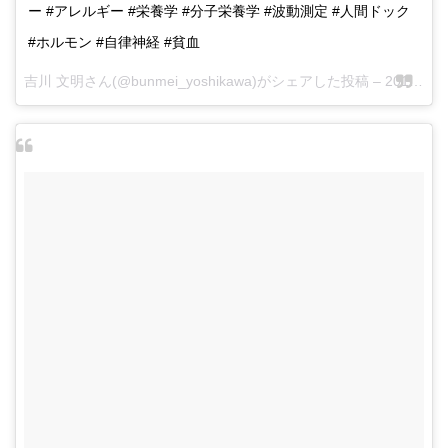
ー #アレルギー #栄養学 #分子栄養学 #波動測定 #人間ドック
#ホルモン #自律神経 #貧血
吉川 文明さん(@bunmei_yoshikawa)がシェアした投稿 –
2017 5月 27 2:27午前 PDT