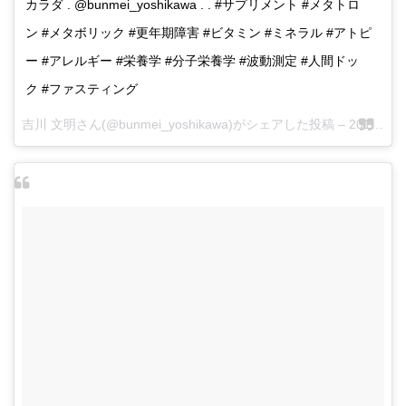
カラダ . @bunmei_yoshikawa . . #サプリメント #メタトロ
ン #メタボリック #更年期障害 #ビタミン #ミネラル #アトピ
ー #アレルギー #栄養学 #分子栄養学 #波動測定 #人間ドッ
ク #ファスティング
吉川 文明さん(@bunmei_yoshikawa)がシェアした投稿 –
2017 5月 28 3:29午後 PDT