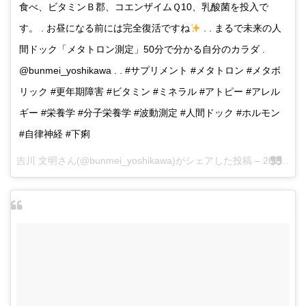
食べ、ビタミンＢ郡、コエンザイムＱ10、乳酸菌を投入で
す。 . お昼になる前には完全復活ですね
. . まるで未来の人
間ドック「メタトロン測定」50分で分かる自分のカラダ .
@bunmei_yoshikawa . . #サプリメント #メタトロン #メタボ
リック #更年期障害 #ビタミン #ミネラル #アトピー #アレル
ギー #栄養学 #分子栄養学 #波動測定 #人間ドック #ホルモン
#自律神経 #下痢
吉川 文明さん(@bunmei_yoshikawa)がシェアした投稿 –
2017 5月 26 2:33午前 PDT