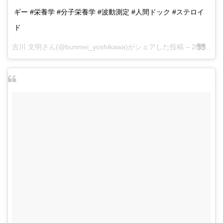
ギー #栄養学 #分子栄養学 #波動測定 #人間ドック #ステロイ
ド
吉川 文明さん(@bunmei_yoshikawa)がシェアした投稿 –
2017 5月 22 4:27午後 PDT