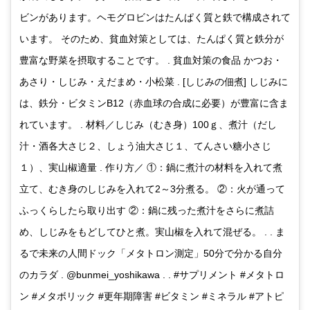
ビンがあります。ヘモグロビンはたんぱく質と鉄で構成されて
います。 そのため、貧血対策としては、たんぱく質と鉄分が
豊富な野菜を摂取することです。 . 貧血対策の食品 かつお・
あさり・しじみ・えだまめ・小松菜 . [しじみの佃煮] しじみに
は、鉄分・ビタミンB12（赤血球の合成に必要）が豊富に含ま
れています。 . 材料／しじみ（むき身）100ｇ、煮汁（だし
汁・酒各大さじ２、しょう油大さじ１、てんさい糖小さじ
１）、実山椒適量 . 作り方／ ①：鍋に煮汁の材料を入れて煮
立て、むき身のしじみを入れて2～3分煮る。 ②：火が通って
ふっくらしたら取り出す ②：鍋に残った煮汁をさらに煮詰
め、しじみをもどしてひと煮。実山椒を入れて混ぜる。 . . ま
るで未来の人間ドック「メタトロン測定」50分で分かる自分
のカラダ . @bunmei_yoshikawa . . #サプリメント #メタトロ
ン #メタボリック #更年期障害 #ビタミン #ミネラル #アトピ