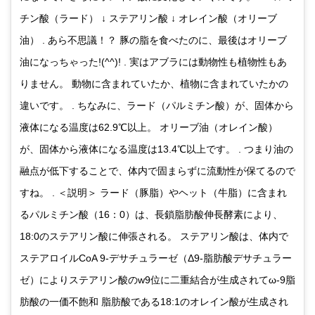
チン酸（ラード） ↓ ステアリン酸 ↓ オレイン酸（オリーブ
油） . あら不思議！？ 豚の脂を食べたのに、最後はオリーブ
油になっちゃった!(^^)! . 実はアブラには動物性も植物性もあ
りません。 動物に含まれていたか、植物に含まれていたかの
違いです。 . ちなみに、ラード（パルミチン酸）が、固体から
液体になる温度は62.9℃以上。 オリーブ油（オレイン酸）
が、固体から液体になる温度は13.4℃以上です。 . つまり油の
融点が低下することで、体内で固まらずに流動性が保てるので
すね。 . ＜説明＞ ラード（豚脂）やヘット（牛脂）に含まれ
るパルミチン酸（16：0）は、長鎖脂肪酸伸長酵素により、
18:0のステアリン酸に伸張される。 ステアリン酸は、体内で
ステアロイルCoA 9-デサチュラーゼ（Δ9-脂肪酸デサチュラー
ゼ）によりステアリン酸のw9位に二重結合が生成されてω-9脂
肪酸の一価不飽和 脂肪酸である18:1のオレイン酸が生成され