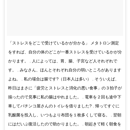
「ストレスをどこで受けているかが分かる」 メタトロン測定
をすれば、自分の体のどこが一番ストレスを受けているかが分
かります。 . 人によっては、胃、腸、子宮など人それぞれで
す。 . みなさん、ほんとそれぞれ自分の弱いところがあります
よね。 . 私の場合は腸です?（日本人は多い） . そういえば、
昨日はまさに「疲労とストレスと消化の悪い食事」の３拍子が
揃ったので見事に私の腸はやれました。 . 電車を２回も途中下
車してパチンコ屋さんのトイレを借りました? . 帰ってすぐに
乳酸菌を投入し、いつもより布団を１枚多くして寝る。 . 翌朝
にはだいぶ復活したので助かりました。 . 朝起きて軽く朝食を